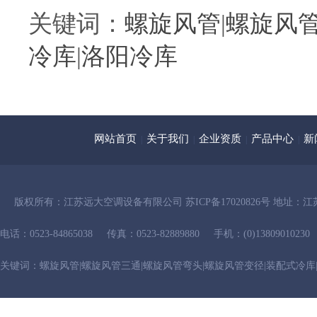
关键词：
螺旋风管
|
螺旋风
冷库
|
洛阳冷库
网站首页
关于我们
企业资质
产品中心
新
|
|
|
|
版权所有：
江苏远大空调设备有限公司
苏ICP备17020826号
地址：江
电话：0523-84865038
传真：0523-82889880
手机：(0)13809010230
关键词：
螺旋风管
|
螺旋风管三通
|
螺旋风管弯头
|
螺旋风管变径
|
装配式冷库